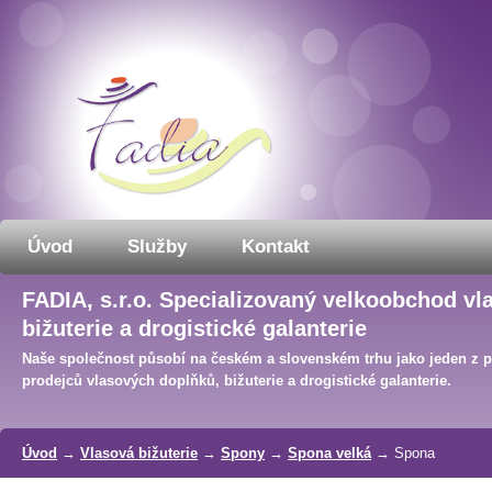
Úvod
Služby
Kontakt
FADIA, s.r.o. Specializovaný velkoobchod vl
bižuterie a drogistické galanterie
Naše společnost působí na českém a slovenském trhu jako jeden z 
prodejců vlasových doplňků, bižuterie a drogistické galanterie.
Úvod
→
Vlasová bižuterie
→
Spony
→
Spona velká
→ Spona