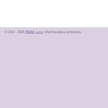
© 2011 - 2026
FADIA, s.r.o.
Všechna práva vyhrazena.