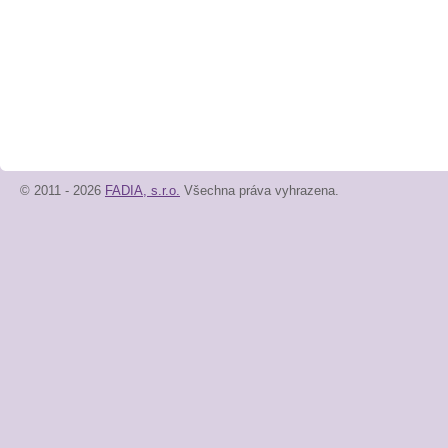
© 2011 - 2026
FADIA, s.r.o.
Všechna práva vyhrazena.