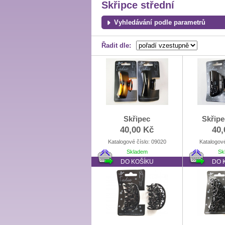
Skřipce střední
Vyhledávání podle parametrů
Řadit dle:
Skřipec
Skřipe
40,00 Kč
40,
Katalogové číslo: 09020
Katalogové
Skladem
Sk
DO KOŠÍKU
DO 