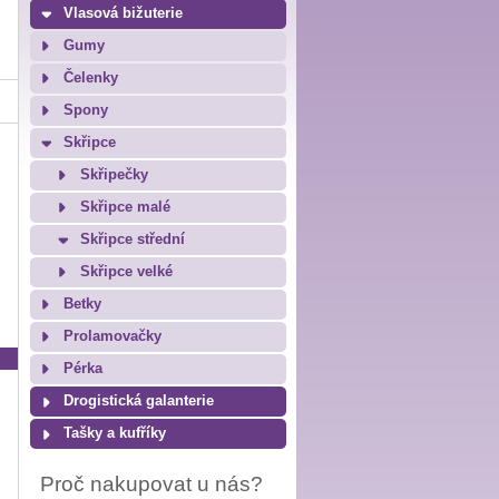
Vlasová bižuterie
Gumy
Čelenky
Spony
Skřipce
Skřipečky
Skřipce malé
Skřipce střední
Skřipce velké
Betky
Prolamovačky
Pérka
Drogistická galanterie
Tašky a kufříky
Proč nakupovat u nás?