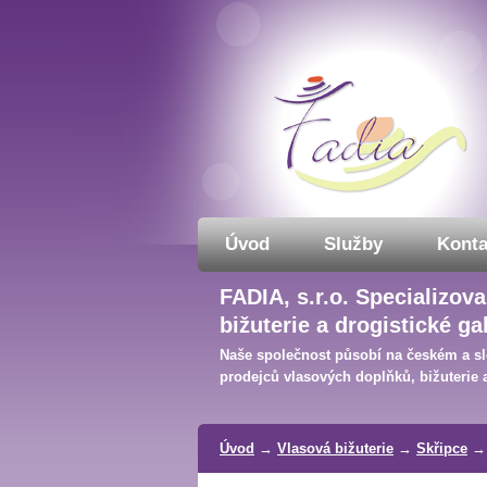
Úvod
Služby
Konta
FADIA, s.r.o. Specializo
bižuterie a drogistické ga
Naše společnost působí na českém a sl
prodejců vlasových doplňků, bižuterie a
Úvod
→
Vlasová bižuterie
→
Skřipce
→ 