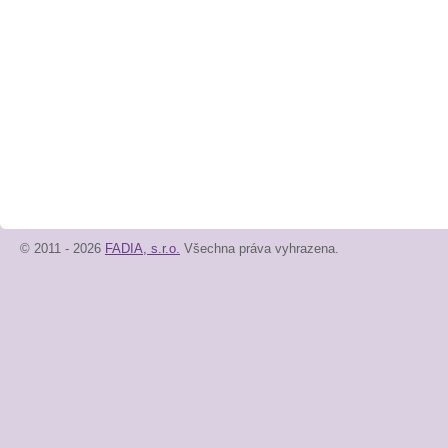
© 2011 - 2026
FADIA, s.r.o.
Všechna práva vyhrazena.