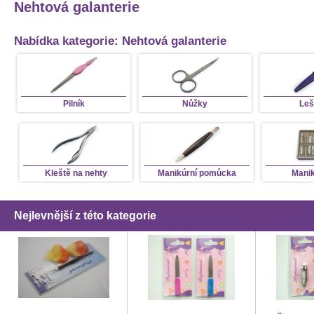
Nehtová galanterie
Nabídka kategorie: Nehtová galanterie
Pilník
Nůžky
Leš
Kleště na nehty
Manikúrní pomůcka
Manik
Nejlevnější z této kategorie