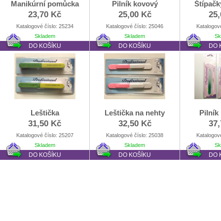
Manikúrní pomůcka
Pilník kovový
Štípačk
23,70 Kč
25,00 Kč
25,
Katalogové číslo: 25234
Katalogové číslo: 25046
Katalogov
Skladem
Skladem
Sk
DO KOŠÍKU
DO KOŠÍKU
DO 
Leštička
Leštička na nehty
Pilník
31,50 Kč
32,50 Kč
37,
Katalogové číslo: 25207
Katalogové číslo: 25038
Katalogov
Skladem
Skladem
Sk
DO KOŠÍKU
DO KOŠÍKU
DO 