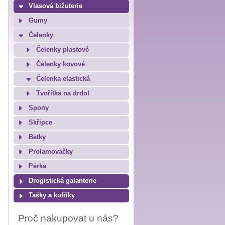
Vlasová bižuterie
Gumy
Čelenky
Čelenky plastové
Čelenky kovové
Čelenka elastická
Tvořítka na drdol
Spony
Skřipce
Betky
Prolamovačky
Pérka
Drogistická galanterie
Tašky a kufříky
Proč nakupovat u nás?