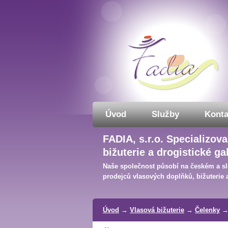
Úvod
Služby
Konta
FADIA, s.r.o. Specializo
bižuterie a drogistické ga
Naše společnost působí na českém a sl
prodejců vlasových doplňků, bižuterie a
Úvod
→
Vlasová bižuterie
→
Čelenky