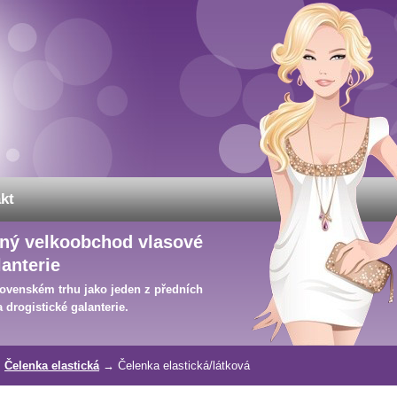
kt
vaný velkoobchod vlasové
lanterie
ovenském trhu jako jeden z předních
 drogistické galanterie.
→
Čelenka elastická
→ Čelenka elastická/látková