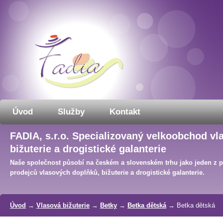
Úvod
Služby
Kontakt
FADIA, s.r.o. Specializovaný velkoobchod vl
bižuterie a drogistické galanterie
Naše společnost působí na českém a slovenském trhu jako jeden z 
prodejců vlasových doplňků, bižuterie a drogistické galanterie.
Úvod
→
Vlasová bižuterie
→
Betky
→
Betka dětská
→ Betka dětská