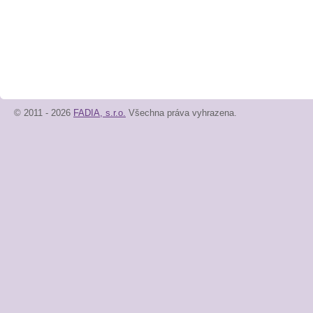
© 2011 - 2026
FADIA, s.r.o.
Všechna práva vyhrazena.