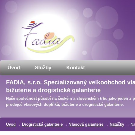
Úvod
Služby
Kontakt
FADIA, s.r.o. Specializovaný velkoobchod vl
bižuterie a drogistické galanterie
Naše společnost působí na českém a slovenském trhu jako jeden z 
prodejců vlasových doplňků, bižuterie a drogistické galanterie.
Úvod
→
Drogistická galanterie
→
Vlasová galanterie
→
Natáčky
→ Na