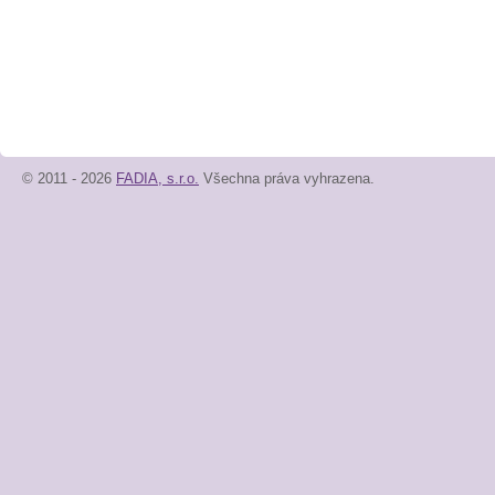
© 2011 - 2026
FADIA, s.r.o.
Všechna práva vyhrazena.