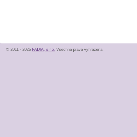
© 2011 - 2026
FADIA, s.r.o.
Všechna práva vyhrazena.