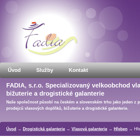
Úvod
Služby
Kontakt
FADIA, s.r.o. Specializovaný velkoobchod vl
bižuterie a drogistické galanterie
Naše společnost působí na českém a slovenském trhu jako jeden z 
prodejců vlasových doplňků, bižuterie a drogistické galanterie.
Úvod
→
Drogistická galanterie
→
Vlasová galanterie
→
Hřeben
→ Hře