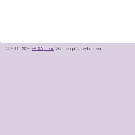
© 2011 - 2026
FADIA, s.r.o.
Všechna práva vyhrazena.