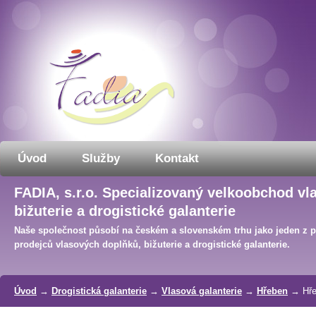
Úvod
Služby
Kontakt
FADIA, s.r.o. Specializovaný velkoobchod vl
bižuterie a drogistické galanterie
Naše společnost působí na českém a slovenském trhu jako jeden z 
prodejců vlasových doplňků, bižuterie a drogistické galanterie.
Úvod
→
Drogistická galanterie
→
Vlasová galanterie
→
Hřeben
→ Hře