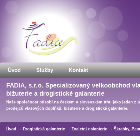
Úvod
Služby
Kontakt
FADIA, s.r.o. Specializovaný velkoobchod vl
bižuterie a drogistické galanterie
Naše společnost působí na českém a slovenském trhu jako jeden z 
prodejců vlasových doplňků, bižuterie a drogistické galanterie.
Úvod
→
Drogistická galanterie
→
Toaletní galanterie
→
Škrabky, Pe