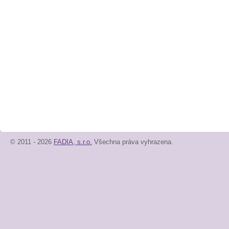
© 2011 - 2026
FADIA, s.r.o.
Všechna práva vyhrazena.