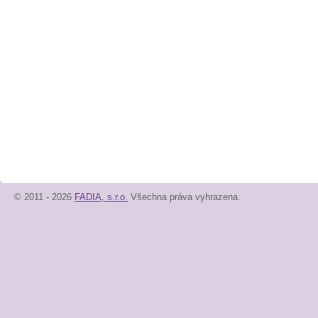
© 2011 - 2026
FADIA, s.r.o.
Všechna práva vyhrazena.