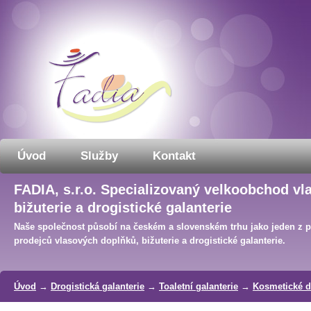
Úvod
Služby
Kontakt
FADIA, s.r.o. Specializovaný velkoobchod vl
bižuterie a drogistické galanterie
Naše společnost působí na českém a slovenském trhu jako jeden z 
prodejců vlasových doplňků, bižuterie a drogistické galanterie.
Úvod
→
Drogistická galanterie
→
Toaletní galanterie
→
Kosmetické d