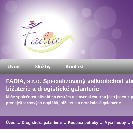
Úvod
Služby
Kontakt
FADIA, s.r.o. Specializovaný velkoobchod vl
bižuterie a drogistické galanterie
Naše společnost působí na českém a slovenském trhu jako jeden z 
prodejců vlasových doplňků, bižuterie a drogistické galanterie.
Úvod
→
Drogistická galanterie
→
Koupací potřeby
→
Mycí houby
→ M