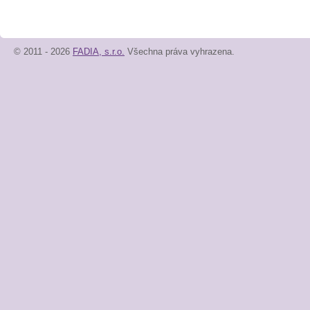
© 2011 - 2026
FADIA, s.r.o.
Všechna práva vyhrazena.